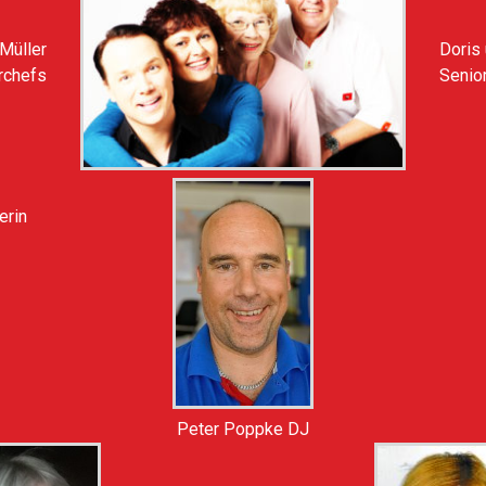
 Müller
Doris
rchefs
Senio
erin
Peter Poppke DJ