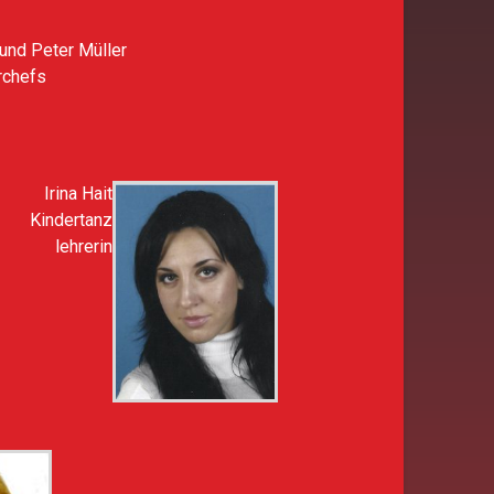
 und Peter Müller
rchefs
Irina Hait
Kindertanz
lehrerin