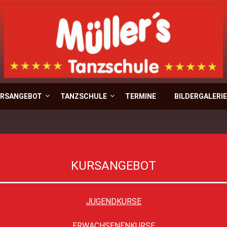
Müller`s T
RSANGEBOT
TANZSCHULE
TERMINE
BILDERGALERIE
KURSANGEBOT
JUGENDKURSE
ERWACHSENENKURSE